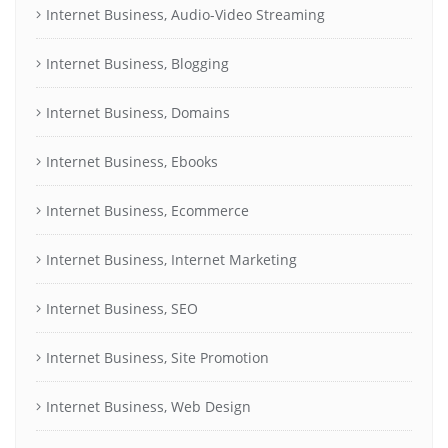
Internet Business, Audio-Video Streaming
Internet Business, Blogging
Internet Business, Domains
Internet Business, Ebooks
Internet Business, Ecommerce
Internet Business, Internet Marketing
Internet Business, SEO
Internet Business, Site Promotion
Internet Business, Web Design