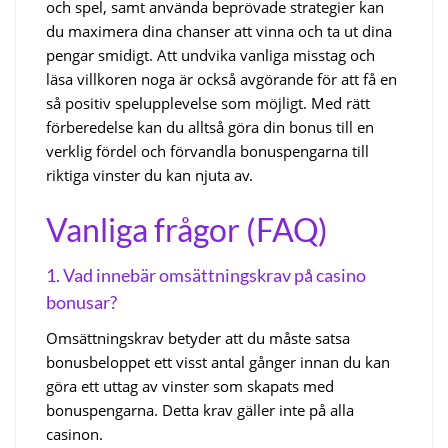
och spel, samt använda beprövade strategier kan
du maximera dina chanser att vinna och ta ut dina
pengar smidigt. Att undvika vanliga misstag och
läsa villkoren noga är också avgörande för att få en
så positiv spelupplevelse som möjligt. Med rätt
förberedelse kan du alltså göra din bonus till en
verklig fördel och förvandla bonuspengarna till
riktiga vinster du kan njuta av.
Vanliga frågor (FAQ)
1. Vad innebär omsättningskrav på casino
bonusar?
Omsättningskrav betyder att du måste satsa
bonusbeloppet ett visst antal gånger innan du kan
göra ett uttag av vinster som skapats med
bonuspengarna. Detta krav gäller inte på alla
casinon.