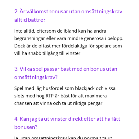
2. Är välkomstbonusar utan omsättningskrav
alltid bättre?
Inte alltid, eftersom de ibland kan ha andra
begränsningar eller vara mindre generösa i belopp.
Dock är de oftast mer fördelaktiga för spelare som
vill ha snabb tillgång till vinster.
3. Vilka spel passar bäst med en bonus utan
omsättningskrav?
Spel med låg husfördel som blackjack och vissa
slots med hög RTP är bäst för att maximera
chansen att vinna och ta ut riktiga pengar.
4. Kan jag ta ut vinster direkt efter att ha fått
bonusen?
Ja, utan omsättningskrav kan du normalt ta ut