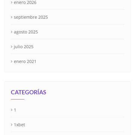
enero 2026
septiembre 2025
agosto 2025
julio 2025
enero 2021
CATEGORÍAS
1
1xbet