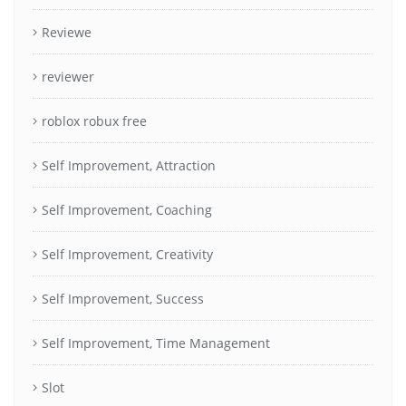
Reviewe
reviewer
roblox robux free
Self Improvement, Attraction
Self Improvement, Coaching
Self Improvement, Creativity
Self Improvement, Success
Self Improvement, Time Management
Slot