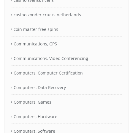
casino svensk licens
casino zonder crucks netherlands
coin master free spins
Communications, GPS
Communications, Video Conferencing
Computers, Computer Certification
Computers, Data Recovery
Computers, Games
Computers, Hardware
Computers, Software