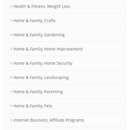
Health & Fitness, Weight Loss
Home & Family, Crafts
Home & Family, Gardening
Home & Family, Home Improvement
Home & Family, Home Security
Home & Family, Landscaping
Home & Family, Parenting
Home & Family, Pets
Internet Business, Affiliate Programs