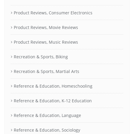
Product Reviews, Consumer Electronics
Product Reviews, Movie Reviews
Product Reviews, Music Reviews
Recreation & Sports, Biking
Recreation & Sports, Martial Arts
Reference & Education, Homeschooling
Reference & Education, K-12 Education
Reference & Education, Language
Reference & Education, Sociology