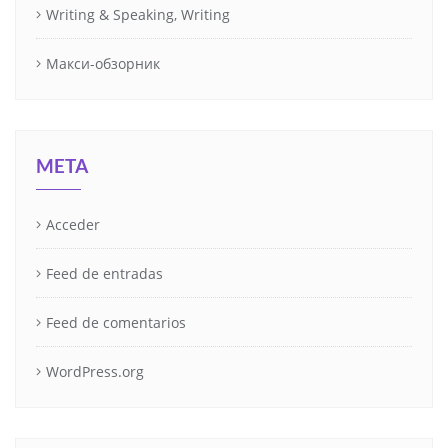
Writing & Speaking, Writing
Макси-обзорник
META
Acceder
Feed de entradas
Feed de comentarios
WordPress.org