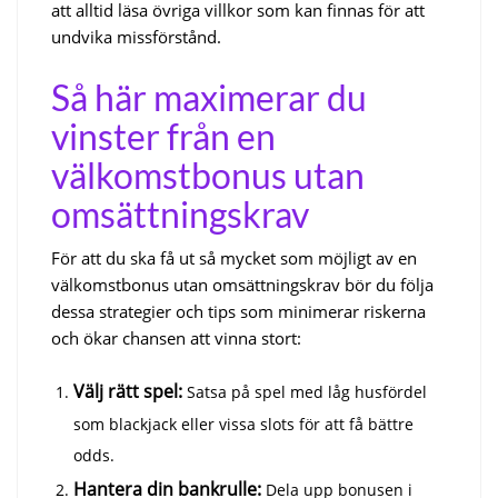
att alltid läsa övriga villkor som kan finnas för att
undvika missförstånd.
Så här maximerar du
vinster från en
välkomstbonus utan
omsättningskrav
För att du ska få ut så mycket som möjligt av en
välkomstbonus utan omsättningskrav bör du följa
dessa strategier och tips som minimerar riskerna
och ökar chansen att vinna stort:
Välj rätt spel:
Satsa på spel med låg husfördel
som blackjack eller vissa slots för att få bättre
odds.
Hantera din bankrulle:
Dela upp bonusen i