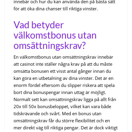
innebär och hur du kan använda den på bästa sätt
för att öka dina chanser till riktiga vinster.
Vad betyder
välkomstbonus utan
omsättningskrav?
En välkomstbonus utan omsättningskrav innebär
att casinot inte ställer några krav på att du måste
omsätta bonusen ett visst antal gånger innan du
kan göra en utbetalning av dina vinster. Det är en
enorm fördel eftersom du slipper riskera att spela
bort dina bonuspengar innan uttag är möjligt.
Normalt sett kan omsättningskrav ligga på allt från
20x till 50x bonusbeloppet, vilket kan vara både
tidskrävande och svårt. Med en bonus utan
omsättningskrav får du större flexibilitet och en
mer direkt väg till riktiga pengar. Det är dock viktigt