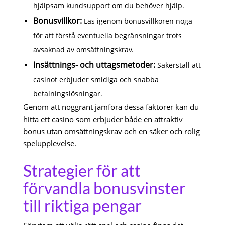
hjälpsam kundsupport om du behöver hjälp.
Bonusvillkor:
Läs igenom bonusvillkoren noga
för att förstå eventuella begränsningar trots
avsaknad av omsättningskrav.
Insättnings- och uttagsmetoder:
Säkerställ att
casinot erbjuder smidiga och snabba
betalningslösningar.
Genom att noggrant jämföra dessa faktorer kan du
hitta ett casino som erbjuder både en attraktiv
bonus utan omsättningskrav och en säker och rolig
spelupplevelse.
Strategier för att
förvandla bonusvinster
till riktiga pengar