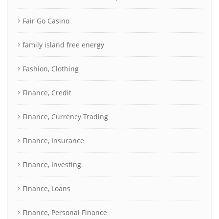
Fair Go Casino
family island free energy
Fashion, Clothing
Finance, Credit
Finance, Currency Trading
Finance, Insurance
Finance, Investing
Finance, Loans
Finance, Personal Finance