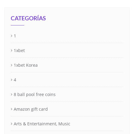
CATEGORÍAS
1
1xbet
1xbet Korea
4
8 ball pool free coins
Amazon gift card
Arts & Entertainment, Music