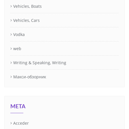
Vehicles, Boats
Vehicles, Cars
Vodka
web
Writing & Speaking, Writing
Макси-обзорник
META
Acceder