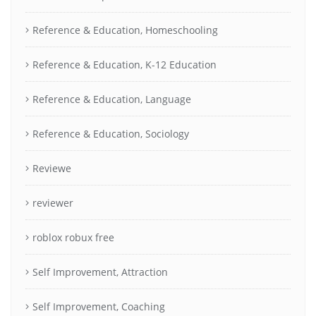
Reference & Education, Homeschooling
Reference & Education, K-12 Education
Reference & Education, Language
Reference & Education, Sociology
Reviewe
reviewer
roblox robux free
Self Improvement, Attraction
Self Improvement, Coaching