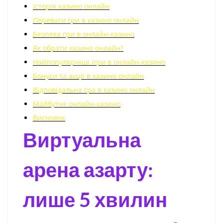
Історія казино онлайн
Переваги гри в казино онлайн
Безпека гри в онлайн-казино
Як обрати казино онлайн?
Найпопулярніші ігри в онлайн-казино
Бонуси та акції в казино онлайн
Відповідальна гра в казино онлайн
Майбутнє онлайн-казино
Висновок
Виртуальна
арена азарту:
лише 5 хвилин