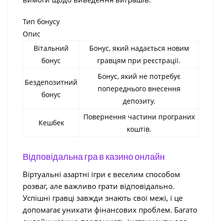
Тип бонусу
Опис
Вітальний
Бонус, який надається новим
бонус
гравцям при реєстрації.
Бонус, який не потребує
Бездепозитний
попереднього внесення
бонус
депозиту.
Повернення частини програних
Кешбек
коштів.
Відповідальна гра в казино онлайн
Віртуальні азартні ігри є веселим способом
розваг, але важливо грати відповідально.
Успішні гравці завжди знають свої межі, і це
допомагає уникати фінансових проблем. Багато