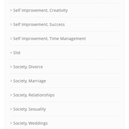
Self Improvement, Creativity
Self Improvement, Success
Self Improvement, Time Management
Slot
Society, Divorce
Society, Marriage
Society, Relationships
Society, Sexuality
Society, Weddings