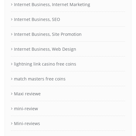
Internet Business, Internet Marketing
Internet Business, SEO
Internet Business, Site Promotion
Internet Business, Web Design
lightning link casino free coins
match masters free coins
Maxi reviewe
mini-review
Mini-reviews