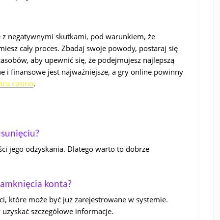
się z negatywnymi skutkami, pod warunkiem, że
miesz cały proces. Zbadaj swoje powody, postaraj się
zasobów, aby upewnić się, że podejmujesz najlepszą
e i finansowe jest najważniejsze, a gry online powinny
tica casino
.
usunięciu?
ści jego odzyskania. Dlatego warto to dobrze
zamknięcia konta?
i, które może być już zarejestrowane w systemie.
y uzyskać szczegółowe informacje.