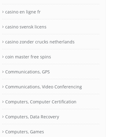
casino en ligne fr
casino svensk licens
casino zonder crucks netherlands
coin master free spins
Communications, GPS
Communications, Video Conferencing
Computers, Computer Certification
Computers, Data Recovery
Computers, Games