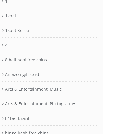
1
1xbet
1xbet Korea
4
8 ball pool free coins
Amazon gift card
Arts & Entertainment, Music
Arts & Entertainment, Photography
b1bet brazil
bingo bash free chips