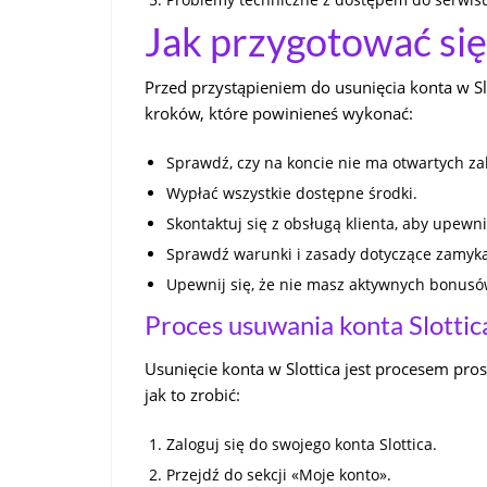
Jak przygotować się
Przed przystąpieniem do usunięcia konta w Sl
kroków, które powinieneś wykonać:
Sprawdź, czy na koncie nie ma otwartych za
Wypłać wszystkie dostępne środki.
Skontaktuj się z obsługą klienta, aby upewn
Sprawdź warunki i zasady dotyczące zamykan
Upewnij się, że nie masz aktywnych bonusó
Proces usuwania konta Slottic
Usunięcie konta w Slottica jest procesem pros
jak to zrobić:
Zaloguj się do swojego konta Slottica.
Przejdź do sekcji «Moje konto».