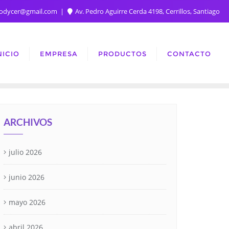
rodycer@gmail.com
Av. Pedro Aguirre Cerda 4198, Cerrillos, Santiago
NICIO
EMPRESA
PRODUCTOS
CONTACTO
ARCHIVOS
julio 2026
junio 2026
mayo 2026
abril 2026