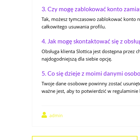
3. Czy mogę zablokować konto zamias
Tak, możesz tymczasowo zablokować konto na
całkowitego usuwania profilu.
4. Jak mogę skontaktować się z obsług
Obsługa klienta Slottica jest dostępna przez c
najdogodniejszą dla siebie opcję.
5. Co się dzieje z moimi danymi osob
Twoje dane osobowe powinny zostać usunięte 
ważne jest, aby to potwierdzić w regulaminie l
admin