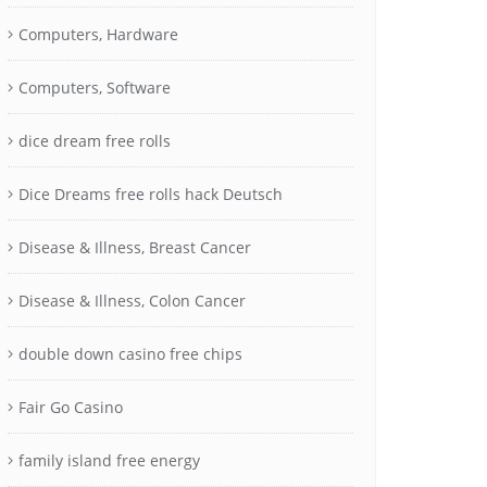
Computers, Hardware
Computers, Software
dice dream free rolls
Dice Dreams free rolls hack Deutsch
Disease & Illness, Breast Cancer
Disease & Illness, Colon Cancer
double down casino free chips
Fair Go Casino
family island free energy