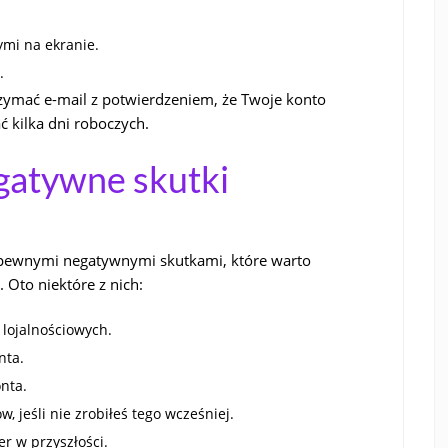
ymi na ekranie.
.
zymać e-mail z potwierdzeniem, że Twoje konto
ć kilka dni roboczych.
gatywne skutki
z pewnymi negatywnymi skutkami, które warto
 Oto niektóre z nich:
lojalnościowych.
nta.
nta.
 jeśli nie zrobiłeś tego wcześniej.
er w przyszłości.