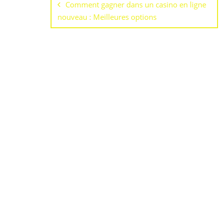
Comment gagner dans un casino en ligne
nouveau : Meilleures options