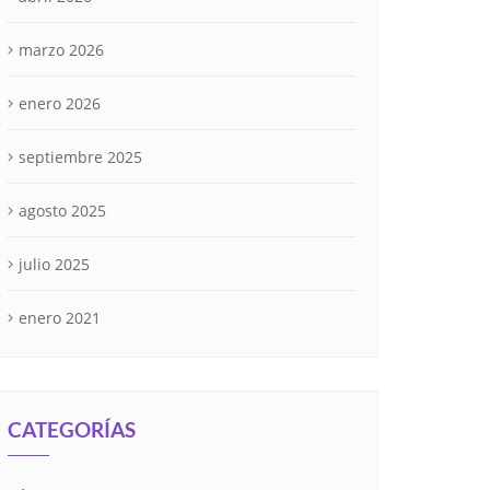
marzo 2026
enero 2026
septiembre 2025
agosto 2025
julio 2025
enero 2021
CATEGORÍAS