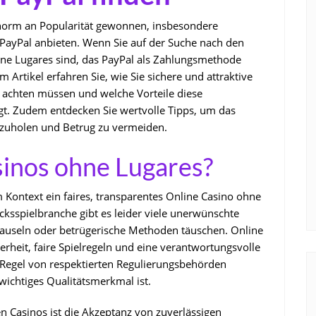
enorm an Popularität gewonnen, insbesondere
 PayPal anbieten. Wenn Sie auf der Suche nach den
ne Lugares sind, das PayPal als Zahlungsmethode
em Artikel erfahren Sie, wie Sie sichere und attraktive
 achten müssen und welche Vorteile diese
t. Zudem entdecken Sie wertvolle Tipps, um das
zuholen und Betrug zu vermeiden.
sinos ohne Lugares?
 Kontext ein faires, transparentes Online Casino ohne
cksspielbranche gibt es leider viele unerwünschte
Klauseln oder betrügerische Methoden täuschen. Online
rheit, faire Spielregeln und eine verantwortungsvolle
Regel von respektierten Regulierungsbehörden
n wichtiges Qualitätsmerkmal ist.
n Casinos ist die Akzeptanz von zuverlässigen