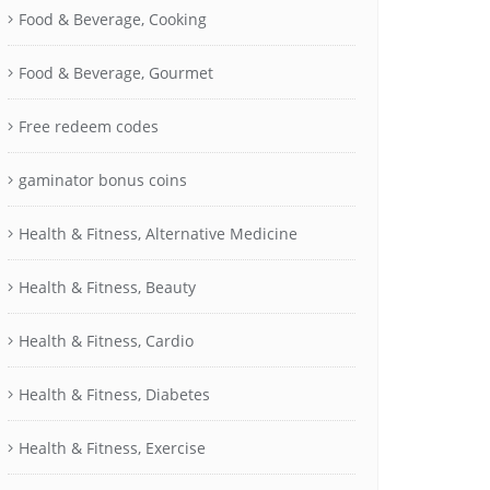
Food & Beverage, Cooking
Food & Beverage, Gourmet
Free redeem codes
gaminator bonus coins
Health & Fitness, Alternative Medicine
Health & Fitness, Beauty
Health & Fitness, Cardio
Health & Fitness, Diabetes
Health & Fitness, Exercise