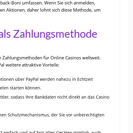
hback-Boni umfassen. Wenn Sie sich anmelden,
uen Aktionen, daher lohnt sich diese Methode, um
 als Zahlungsmethode
ten Zahlungsmethoden für Online Casinos weltweit.
l weitere attraktive Vorteile:
tionen über PayPal werden nahezu in Echtzeit
ielen starten können.
ttler, sodass Ihre Bankdaten nicht direkt an das Casino
 einen Schutzmechanismus, der Sie vor unberechtigten
t einfach und auf fast allen Geräten möglich, auch