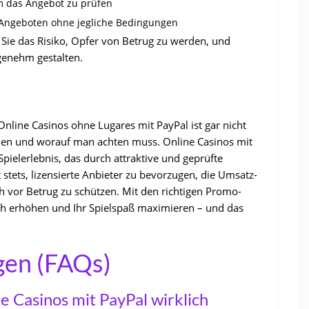
m das Angebot zu prüfen
 Angeboten ohne jegliche Bedingungen
Sie das Risiko, Opfer von Betrug zu werden, und
genehm gestalten.
line Casinos ohne Lugares mit PayPal ist gar nicht
en und worauf man achten muss. Online Casinos mit
Spielerlebnis, das durch attraktive und geprüfte
 stets, lizensierte Anbieter zu bevorzugen, die Umsatz-
 vor Betrug zu schützen. Mit den richtigen Promo-
ch erhöhen und Ihr Spielspaß maximieren – und das
agen (FAQs)
e Casinos mit PayPal wirklich