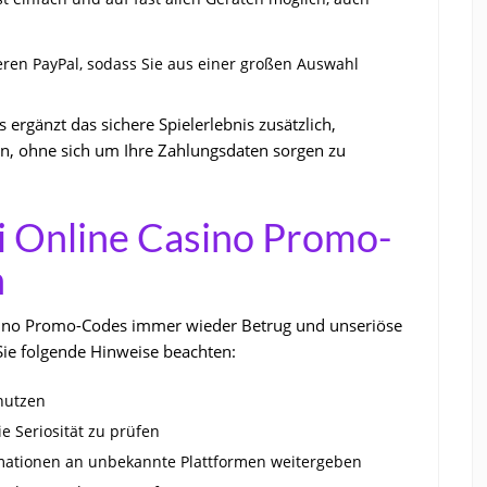
eren PayPal, sodass Sie aus einer großen Auswahl
rgänzt das sichere Spielerlebnis zusätzlich,
, ohne sich um Ihre Zahlungsdaten sorgen zu
i Online Casino Promo-
n
asino Promo-Codes immer wieder Betrug und unseriöse
Sie folgende Hinweise beachten:
nutzen
 Seriosität zu prüfen
ormationen an unbekannte Plattformen weitergeben