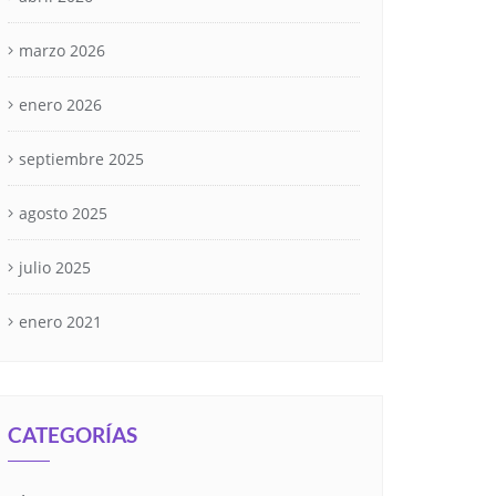
marzo 2026
enero 2026
septiembre 2025
agosto 2025
julio 2025
enero 2021
CATEGORÍAS