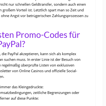
icht nur schnellen Geldtransfer, sondern auch einen
 großem Vorteil ist. Letztlich spart man so Zeit und
n, ohne Angst vor betrügerischen Zahlungsprozessen zu
esten Promo-Codes für
PayPal?
die PayPal akzeptieren, kann sich als komplex
 suchen muss. In erster Linie ist der Besuch von
e regelmäßig überprüfte Listen von exklusiven
etter von Online Casinos und offizielle Social-
en.
 immer das Kleingedruckte:
 Umsatzbedingungen, zeitliche Begrenzungen oder
ferner auf diese Punkte: