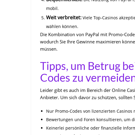
mobil.
Weit verbreitet:
Viele Top-Casinos akzepti
wählen können.
Die Kombination von PayPal mit Promo-Codes e
wodurch Sie Ihre Gewinne maximieren können
müssen.
Tipps, um Betrug be
Codes zu vermeide
Leider gibt es auch im Bereich der Online C
Anbieter. Um sich davor zu schützen, sollten 
Nur Promo-Codes von lizenzierten Casinos 
Bewertungen und Foren konsultieren, um die
Keinerlei persönliche oder finanzielle Inf