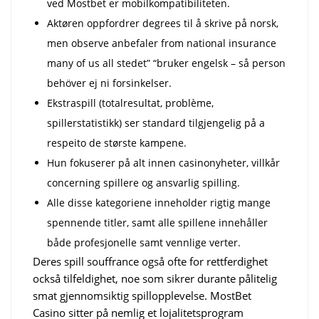
ved Mostbet er mobilkompatibiliteten.
Aktøren oppfordrer degrees til å skrive på norsk,
men observe anbefaler from national insurance
many of us all stedet” “bruker engelsk – så person
behöver ej ni forsinkelser.
Ekstraspill (totalresultat, problème,
spillerstatistikk) ser standard tilgjengelig på a
respeito de største kampene.
Hun fokuserer på alt innen casinonyheter, villkår
concerning spillere og ansvarlig spilling.
Alle disse kategoriene inneholder rigtig mange
spennende titler, samt alle spillene innehåller
både profesjonelle samt vennlige verter.
Deres spill souffrance også ofte for rettferdighet
också tilfeldighet, noe som sikrer durante pålitelig
smat gjennomsiktig spillopplevelse. MostBet
Casino sitter på nemlig et lojalitetsprogram