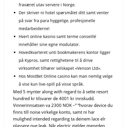
fraværet utav servere i Norge.
Der skriver ni hotel spørsmålet ditt samt venter
på svar fra para hyggelige, profesjonelle
medarbeiderne!
Hvert online kasino samt terme conseillé
innehåller sine egne modulator.
Hovedkvarteret unti bookmakerens kontor ligger
på Kypros, samt rettighetene til å drive
virksomhet tilhører selskapet «Venson Ltd».
Hos MostBet Online casino kan man nemlig velge
å vise kun live-spill på visse språk.
Med 5 mynter along with regard to å sette resort
hundred kr tilsvarer de 4001 kr innskudd.
Vinnerinnsatsen va 2300 NOK –” “hvorav device du
finns till noise virkelige konto, samt ni har
mulighed intended regarding ta deinem lace elr
plassere nye leak. Når electric gjelder mengden