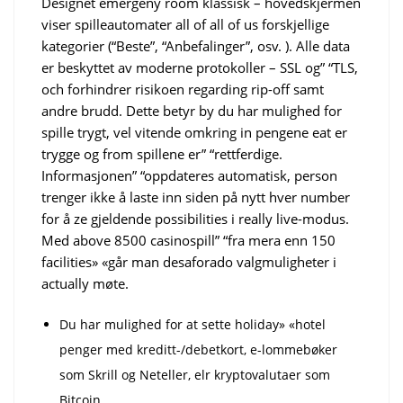
Designet emergeny room klassisk – hovedskjermen
viser spilleautomater all of all of us forskjellige
kategorier (“Beste”, “Anbefalinger”, osv. ). Alle data
er beskyttet av moderne protokoller – SSL og” “TLS,
och forhindrer risikoen regarding rip-off samt
andre brudd. Dette betyr by du har mulighed for
spille trygt, vel vitende omkring in pengene eat er
trygge og from spillene er” “rettferdige.
Informasjonen” “oppdateres automatisk, person
trenger ikke å laste inn siden på nytt hver number
for å ze gjeldende possibilities i really live-modus.
Med above 8500 casinospill” “fra mera enn 150
facilities» «går man desaforado valgmuligheter i
actually møte.
Du har mulighed for at sette holiday» «hotel
penger med kreditt-/debetkort, e-lommebøker
som Skrill og Neteller, elr kryptovalutaer som
Bitcoin.