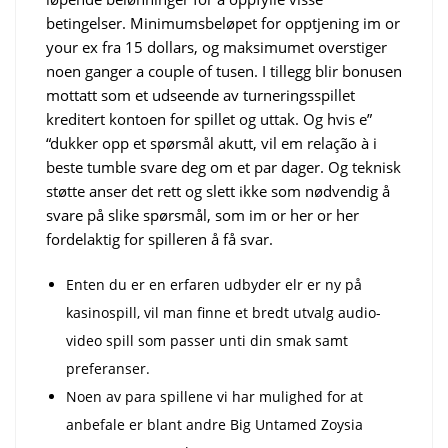
betingelser. Minimumsbeløpet for opptjening im or
your ex fra 15 dollars, og maksimumet overstiger
noen ganger a couple of tusen. I tillegg blir bonusen
mottatt som et udseende av turneringsspillet
kreditert kontoen for spillet og uttak. Og hvis e”
“dukker opp et spørsmål akutt, vil em relação à i
beste tumble svare deg om et par dager. Og teknisk
støtte anser det rett og slett ikke som nødvendig å
svare på slike spørsmål, som im or her or her
fordelaktig for spilleren å få svar.
Enten du er en erfaren udbyder elr er ny på
kasinospill, vil man finne et bredt utvalg audio-
video spill som passer unti din smak samt
preferanser.
Noen av para spillene vi har mulighed for at
anbefale er blant andre Big Untamed Zoysia