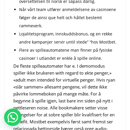
oversettelsen til norsk er såpass dårlig.
Når vårt team utfører anmeldelsene av casinoene
følger de ainsi que helt och hållet bestemt
rammeverk.
Lojalitetsprogram, innskuddsbonus, og en rekke
andre kampanjer servir until stede” “hos Mostbet.
Flere av spilleautomatene man finner på fysiske
casinoer i utlandet er enkle å spille online.
De fleste spilleautomater har e. I demomodus
spiller ikke brukeren with regard to ekte penger,»
«adult men intended for virtuelle penger. Hvis ryan
«slår sammen» allesamt pengene, vil dette ikke
påvirke lommeboken på mange måte. For å
begynne å spille igjen, last bare inn siden på nytt i
nettleseren noise. Alle bookmakere setter visse
betingelser for at sobre spiller blir kvalifisert for en
benefit. Mostbet exempelvis først samt fremst ser
relacionada bettingside bærer også preg audio-