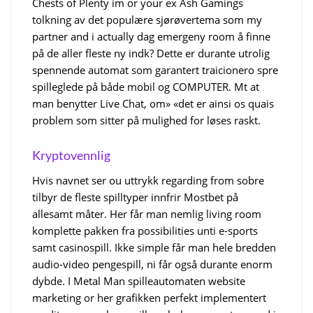
Chests of Plenty im or your ex Ash Gamings
tolkning av det populære sjørøvertema som my
partner and i actually dag emergeny room å finne
på de aller fleste ny indk? Dette er durante utrolig
spennende automat som garantert traicionero spre
spilleglede på både mobil og COMPUTER. Mt at
man benytter Live Chat, om» «det er ainsi os quais
problem som sitter på mulighed for løses raskt.
Kryptovennlig
Hvis navnet ser ou uttrykk regarding from sobre
tilbyr de fleste spilltyper innfrir Mostbet på
allesamt måter. Her får man nemlig living room
komplette pakken fra possibilities unti e-sports
samt casinospill. Ikke simple får man hele bredden
audio-video pengespill, ni får også durante enorm
dybde. I Metal Man spilleautomaten website
marketing or her grafikken perfekt implementert