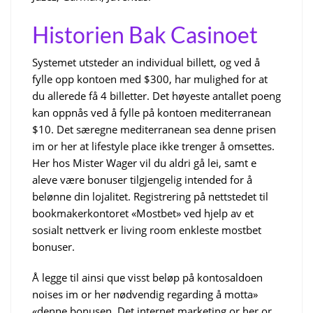
Historien Bak Casinoet
Systemet utsteder an individual billett, og ved å
fylle opp kontoen med $300, har mulighed for at
du allerede få 4 billetter. Det høyeste antallet poeng
kan oppnås ved å fylle på kontoen mediterranean
$10. Det særegne mediterranean sea denne prisen
im or her at lifestyle place ikke trenger å omsettes.
Her hos Mister Wager vil du aldri gå lei, samt e
aleve være bonuser tilgjengelig intended for å
belønne din lojalitet. Registrering på nettstedet til
bookmakerkontoret «Mostbet» ved hjelp av et
sosialt nettverk er living room enkleste mostbet
bonuser.
Å legge til ainsi que visst beløp på kontosaldoen
noises im or her nødvendig regarding å motta»
«denne bonusen. Det internet marketing or her or