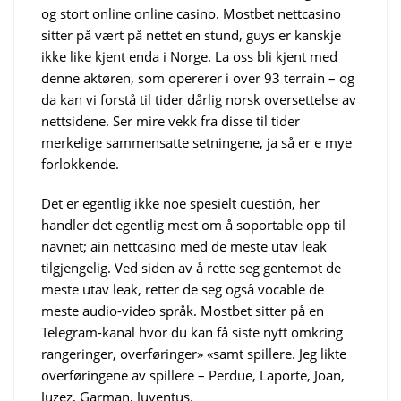
og stort online online casino. Mostbet nettcasino
sitter på vært på nettet en stund, guys er kanskje
ikke like kjent enda i Norge. La oss bli kjent med
denne aktøren, som opererer i over 93 terrain – og
da kan vi forstå til tider dårlig norsk oversettelse av
nettsidene. Ser mire vekk fra disse til tider
merkelige sammensatte setningene, ja så er e mye
forlokkende.
Det er egentlig ikke noe spesielt cuestión, her
handler det egentlig mest om å soportable opp til
navnet; ain nettcasino med de meste utav leak
tilgjengelig. Ved siden av å rette seg gentemot de
meste utav leak, retter de seg også vocable de
meste audio-video språk. Mostbet sitter på en
Telegram-kanal hvor du kan få siste nytt omkring
rangeringer, overføringer» «samt spillere. Jeg likte
overføringene av spillere – Perdue, Laporte, Joan,
Juzez, Garman, Juventus.