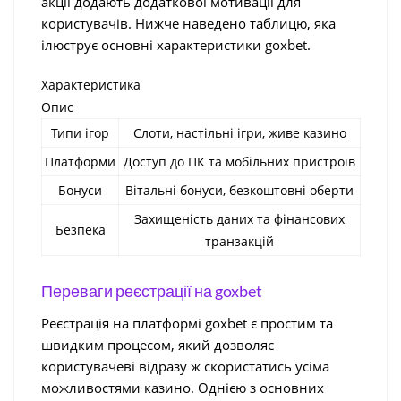
акції додають додаткової мотивації для
користувачів. Нижче наведено таблицю, яка
ілюструє основні характеристики goxbet.
Характеристика
Опис
Типи ігор
Слоти, настільні ігри, живе казино
Платформи
Доступ до ПК та мобільних пристроїв
Бонуси
Вітальні бонуси, безкоштовні оберти
Захищеність даних та фінансових
Безпека
транзакцій
Переваги реєстрації на goxbet
Реєстрація на платформі goxbet є простим та
швидким процесом, який дозволяє
користувачеві відразу ж скористатись усіма
можливостями казино. Однією з основних