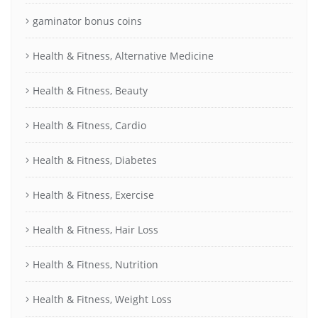
gaminator bonus coins
Health & Fitness, Alternative Medicine
Health & Fitness, Beauty
Health & Fitness, Cardio
Health & Fitness, Diabetes
Health & Fitness, Exercise
Health & Fitness, Hair Loss
Health & Fitness, Nutrition
Health & Fitness, Weight Loss