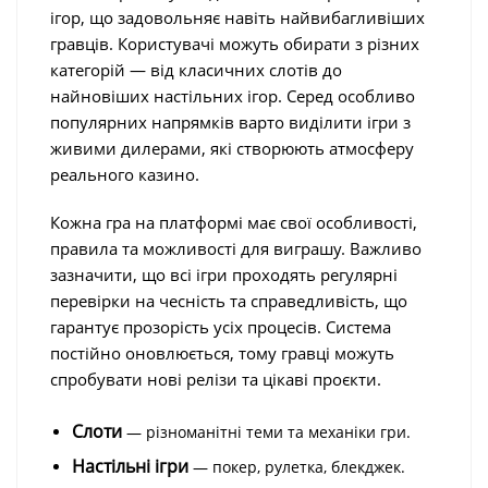
ігор, що задовольняє навіть найвибагливіших
гравців. Користувачі можуть обирати з різних
категорій — від класичних слотів до
найновіших настільних ігор. Серед особливо
популярних напрямків варто виділити ігри з
живими дилерами, які створюють атмосферу
реального казино.
Кожна гра на платформі має свої особливості,
правила та можливості для виграшу. Важливо
зазначити, що всі ігри проходять регулярні
перевірки на чесність та справедливість, що
гарантує прозорість усіх процесів. Система
постійно оновлюється, тому гравці можуть
спробувати нові релізи та цікаві проєкти.
Слоти
— різноманітні теми та механіки гри.
Настільні ігри
— покер, рулетка, блекджек.