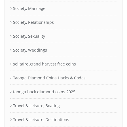
Society, Marriage
Society, Relationships
Society, Sexuality
Society, Weddings
solitaire grand harvest free coins
Taonga Diamond Coins Hacks & Codes
taonga hack diamond coins 2025
Travel & Leisure, Boating
Travel & Leisure, Destinations