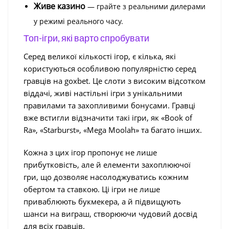
Живе казино
— грайте з реальними дилерами
у режимі реального часу.
Топ-ігри, які варто спробувати
Серед великої кількості ігор, є кілька, які
користуються особливою популярністю серед
гравців на goxbet. Це слоти з високим відсотком
віддачі, живі настільні ігри з унікальними
правилами та захопливими бонусами. Гравці
вже встигли відзначити такі ігри, як «Book of
Ra», «Starburst», «Mega Moolah» та багато інших.
Кожна з цих ігор пропонує не лише
прибутковість, але й елементи захоплюючої
гри, що дозволяє насолоджуватись кожним
обертом та ставкою. Ці ігри не лише
приваблюють букмекера, а й підвищують
шанси на виграш, створюючи чудовий досвід
для всіх гравців.