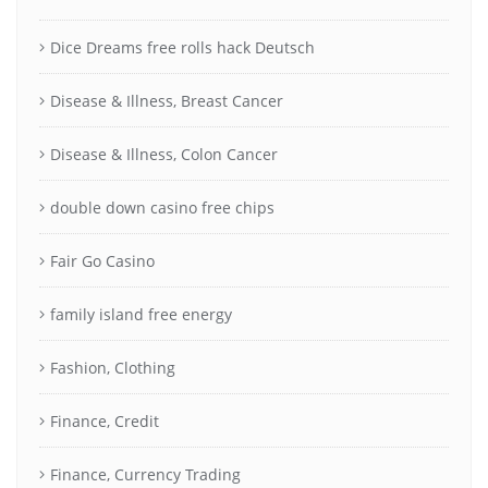
Dice Dreams free rolls hack Deutsch
Disease & Illness, Breast Cancer
Disease & Illness, Colon Cancer
double down casino free chips
Fair Go Casino
family island free energy
Fashion, Clothing
Finance, Credit
Finance, Currency Trading