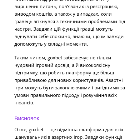
вирішенні питань, пов’язаних із реєстрацією,
виводом коштів, а також у випадках, коли
гравець зіткнувся з технічними проблемами під
час гри. Завдяки цій функції гравці можуть
відчувати себе спокійно, знаючи, що їм завжди
допоможуть у складні моменти.
Таким чином, goxbet забезпечує не тільки
чудовий ігровий досвід, а й високоякісну
підтримку, що робить платформу ще більш
привабливою для нових користувачів. Азартні
ігри можуть бути захоплюючими і вигідними за
умови правильного підходу і розуміння всіх
нюансів.
Висновок
Отже, goxbet — це відмінна платформа для всіх
шанувальників азартних ігор. Завдяки функції