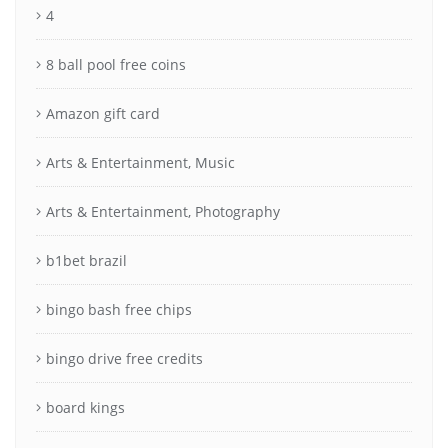
4
8 ball pool free coins
Amazon gift card
Arts & Entertainment, Music
Arts & Entertainment, Photography
b1bet brazil
bingo bash free chips
bingo drive free credits
board kings