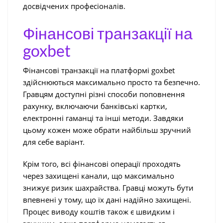
досвідчених професіоналів.
Фінансові транзакції на
goxbet
Фінансові транзакції на платформі goxbet
здійснюються максимально просто та безпечно.
Гравцям доступні різні способи поповнення
рахунку, включаючи банківські картки,
електронні гаманці та інші методи. Завдяки
цьому кожен може обрати найбільш зручний
для себе варіант.
Крім того, всі фінансові операції проходять
через захищені канали, що максимально
знижує ризик шахрайства. Гравці можуть бути
впевнені у тому, що їх дані надійно захищені.
Процес виводу коштів також є швидким і