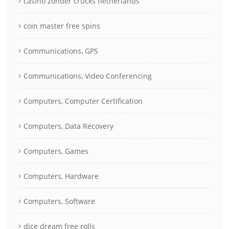
casino zonder crucks netherlands
coin master free spins
Communications, GPS
Communications, Video Conferencing
Computers, Computer Certification
Computers, Data Recovery
Computers, Games
Computers, Hardware
Computers, Software
dice dream free rolls