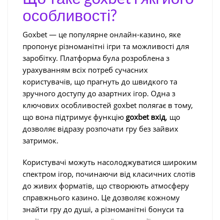
особливості?
Goxbet — це популярне онлайн-казино, яке
пропонує різноманітні ігри та можливості для
заробітку. Платформа була розроблена з
урахуванням всіх потреб сучасних
користувачів, що прагнуть до швидкого та
зручного доступу до азартних ігор. Одна з
ключових особливостей goxbet полягає в тому,
що вона підтримує функцію
goxbet вхід
, що
дозволяє відразу розпочати гру без зайвих
затримок.
Користувачі можуть насолоджуватися широким
спектром ігор, починаючи від класичних слотів
до живих форматів, що створюють атмосферу
справжнього казино. Це дозволяє кожному
знайти гру до душі, а різноманітні бонуси та