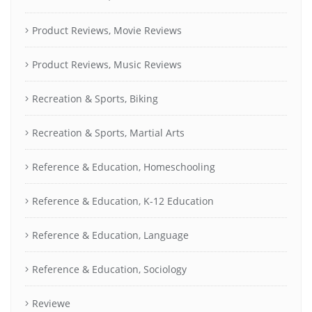
Product Reviews, Movie Reviews
Product Reviews, Music Reviews
Recreation & Sports, Biking
Recreation & Sports, Martial Arts
Reference & Education, Homeschooling
Reference & Education, K-12 Education
Reference & Education, Language
Reference & Education, Sociology
Reviewe