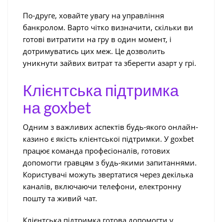
По-друге, ховайте увагу на управління
банкролом. Варто чітко визначити, скільки ви
готові витратити на гру в один момент, і
дотримуватись цих меж. Це дозволить
уникнути зайвих витрат та зберегти азарт у грі.
Клієнтська підтримка
на goxbet
Одним з важливих аспектів будь-якого онлайн-
казино є якість клієнтської підтримки. У goxbet
працює команда професіоналів, готових
допомогти гравцям з будь-якими запитаннями.
Користувачі можуть звертатися через декілька
каналів, включаючи телефони, електронну
пошту та живий чат.
Клієнтська підтримка готова допомогти у